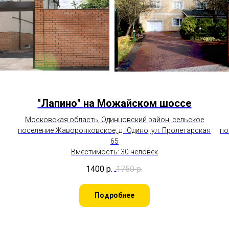
"Лапино"
на Можайском шоссе
Московская область, Одинцовский район, сельское
поселение Жаворонковское, д. Юдино, ул. Пролетарская
по
65
Вместимость: 30 человек
1400
р.
1750
р.
Подробнее