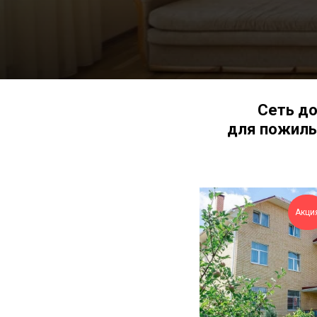
Сеть д
для пожилы
Акци