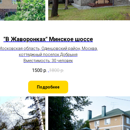
"В Жаворонках" Минское шоссе
Московская область, Одинцовский район, Москва,
коттеджный поселок Добрыня
Вместимость: 30 человек
1500
р.
1800
р.
Подробнее